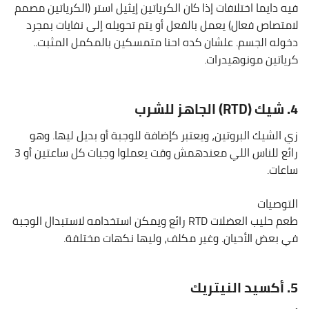
فيه دايما اختلافات إذا كان الكرياتين إيثيل استر (الكرياتين مصمم
لامتصاص فعال) يعمل بالفعل أو يتم تحويله إلى نفايات بمجرد
دخوله الجسم. علشان كده احنا متمسكين بالمكمل المثبت..
كرياتين مونوهيدرات.
4. شيك (RTD) الجاهز للشرب
زي الشيك البروتين، ويعتبر كإضافة للوجبة أو بديل ليها. وهو
رائع للناس اللي معندهمش وقت يعملوا وجبات كل ساعتين أو 3
ساعات.
التوصيات
طعم حليب العضلات RTD رائع ويمكن استخدامه لاستبدال الوجبة
في بعض الأحيان. وغير مكلف، وليها نكهات مختلفة.
5. أكسيد النيتريك