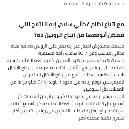
حسيت بالضيق خد راحة أسبوعية.
مع اتباع نظام غذائي سليم، إيه النتايج اللي
ممكن أتوقعها من اتباع الروتين ده؟
جسمك معندوش اختيار غير إنه يكبر على الروتين ده، مع نظام
غذائي مناسب ومن 7 لـ9 ساعات راحة مستمرة،
جسمك هيتكيف مع مجهود التمرين. كمية العضلات المكتسبة
بتعتمد على روتين رفع الأثقال. القاعدة معروفة إن رافع الأثقال
الجديد بيكتسب عضلات أسرع من رافع الأثقال المتمرس.
للمتمرسين. توقع زيادة في حدود 1 باوند (0.45 كيلو جرام) من
العضلات كل أسبوعين.
للجدد: توقع زيادة في حدود 0.5 كيلو جرام من العضلات كل
أسبوع. كل 0.5 كيلو جرام من العضلات بتزيده كل أسبوع أو اتنين
هو تقدم رائع. وكل ما حطيت التمارين في روتين التمرين أكتر
هتخرج بكتلة عضلية أكبر.