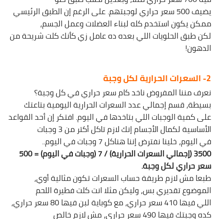
يضيف 500 سعر حراري لوجبتهم. على الرغم إن الطبق الرئيسي
ممكن يكون استخدم كله لبناء العضلات وعمل الجسم،
لكن طبق الحلويات اللي بعده ده عامل زي كأنك كلت شريحة من
الدهون!
2- السعرات الحرارية لكل وجبة
نعرف مننا المفروض ناخد كام سعر حراري في كل وجبة؟
بسيطة، قسم إجمالي عدد السعرات الحرارية اليومية بتاعتك
على كمية الوجبات اللي بتاخدها في اليوم. افتكر إن أحد القواعد
الأساسية لكمال الأجسام إنك لازم تاكل أكتر من 3 وجبات
في اليوم، خلينا نفترض إننا هناكل 7 وجبات في اليوم..
3500 (إجمالي السعرات الحرارية) / 7 (وجبات في اليوم) = 500
سعر حراري لكل وجبة.
طبعا مش لازم طريقة حساب السعرات تكون مثالية أوي،
الموضوع تقديري بس، وليكن مثلا انت كلت فطيرة اللحم
اللي فيها 410 سعر حراري، مع كوباية لبن فيها 80 سعر حراري،
كده وجبتك فيها 490 سعر حراري، مش لازم خالص