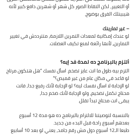
أو التغيير، لكن التقاط الصور كل شهر أو شهرين دافع كبير لأنه
هيبينلك الفرق بوضوح.
– غير تمارينك
لو عندك إمكانية لمعدات التمرين اللازمة، متترددش في تغيير
التمارين، لأنها رائعة لمنع تكيف العضلات.
ألتزم بالبرنامج ده لمدة قد إيه؟
التزم بيه طول ما انت عايز تضخم. اسأل نفسك “هل هتكون مرتاح
لو قاعد في مكان عام من غير قميص؟”
لو الإجابة لا اسأل نفسك ليه؟ لو الإجابة لأنك رفيع جدا، فانت
محتاج تكمل تضخيم، ولو الإجابة لأنك ضخم جدا،
يبقى انت محتاج تبدأ تقلل.
بالننسبة لتوصيتنا للالتزام بالبرنامج ده هو مدة 12 أسبوع
بعدهم أسبوع راحة قبل البدء من جديد.
طبعا الـ12 أسبوع دول مش رقم جامد، يعني لو بعد 10 أسابيع