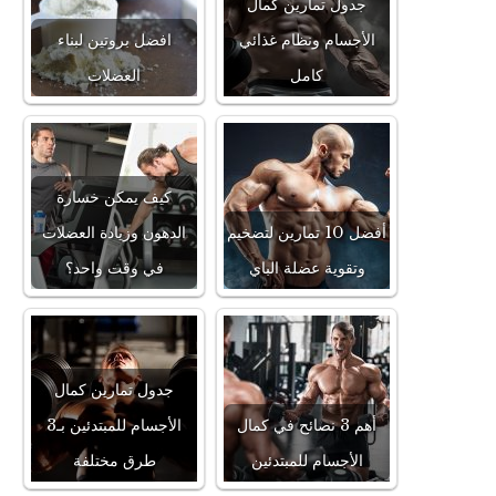
جدول تمارين كمال
الأجسام ونظام غذائي
افضل بروتين لبناء
كامل
العضلات
كيف يمكن خسارة
أفضل 10 تمارين لتضخيم
الدهون وزيادة العضلات
وتقوية عضلة الباي
في وقت واحد؟
جدول تمارين كمال
أهم 3 نصائح في كمال
الأجسام للمبتدئين بـ3
الأجسام للمبتدئين
طرق مختلفة