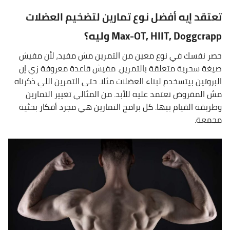
تعتقد إيه أفضل نوع تمارين لتضخيم العضلات
Max-OT, HIIT, Doggcrapp وليه؟
حصر نفسك في نوع معين من التمرين مش مفيد، لأن مفيش
صيغة سحرية متعلقة بالتمرين. مفيش قاعدة معروفة زي إن
البروتين بيتسخدم لبناء العضلات مثلا. حتى التمرين اللي ذكرناه
مش المفروض نعتمد عليه للأبد. من المثالي تغيير التمارين
وطريقة القيام بيها. كل برامج التمارين هي مجرد أفكار بحثية
مجمعة.