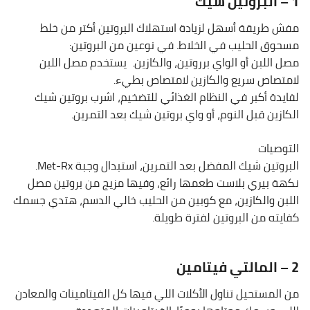
1 – البروتين شيك
مفش طريقة أسهل لزيادة استهلاك البروتين أكتر من خلط
مسحوق الحليب في الخلاط. في نوعين من البروتين:
مصل اللبن أو الواي برروتين، والكازين. يستخدم مصل اللبن
لامتصاص سريع والكازين لامتصاص بطيء.
لفايدة أكبر في النظام الغذائي للتضخيم، اشرب بروتين شيك
الكازين قبل النوم، أو واي بروتين شيك بعد التمرين.
التوصيات
البروتين شيك المفضل بعد التمرين، استبدال وجبة Met-Rx.
نكهة بيري بلاست طعمها رائع، وفيها مزيج من بروتين مصل
اللبن والكازين، مع كوبين من الحليب خالي الدسم، هتدي جسمك
كفايته من البروتين لفترة طويلة.
2 – المالتي فيتامين
من المستحيل تناول الأكلات اللي فيها كل الفيتامينات والمعادن