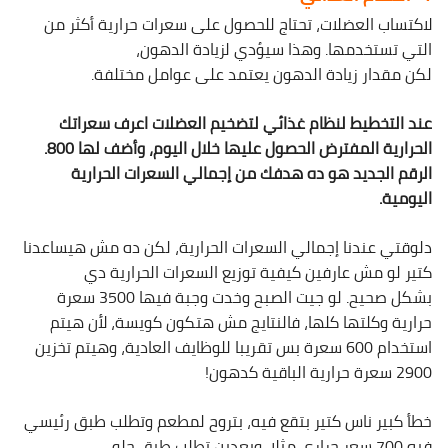
لاكتساب العضلات، تحتاج للحصول على سعرات حرارية أكثر من
التي تستخدمها. وهذا سيؤدي لزيادة الدهون،
لكن مقدار زيادة الدهون يعتمد على عوامل مختلفة.
عند التخطيط لنظام غذائي لتضخيم العضلات اعرف سعراتك
الحرارية المفترض الحصول عليها خلال اليوم، وأضف لها 800.
الرقم الجديد هو ده هدفك من إجمالي السعرات الحرارية
اليومية.
دلوقتي عندنا إجمالي السعرات الحرارية، لكن ده مش هيساعدنا
كتير لو مش عارفين كيفية توزيع السعرات الحرارية دي
بشكل صحيح. لو جيت الصبح وخدت وجبة فيها 3500 سعرة
حرارية وكلتها كلها، فالنتايج مش هتكون كويسة، لأن هيتم
استخدام 600 سعرة بس تقريبا للوظايف العادية، وهيتم تخزين
2900 سعرة حرارية الباقية كدهون!
خطأ كبير ناس كتير بتقع فيه، بتروح لمطعم وتطلب طبق رئيسي
فيه 700 سعر حراري مثلا، وبعدين تطلب طبق حلو