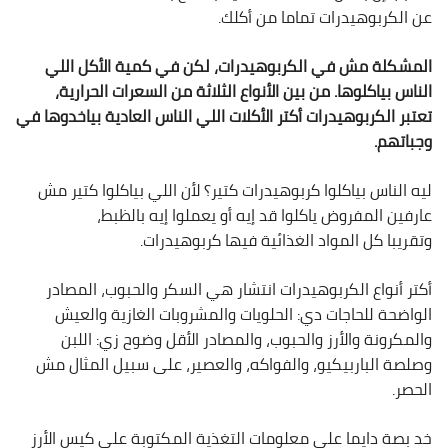
عن الكربوهيدرات تماما من أكلك.
المشكلة مش في الكربوهيدرات، لكن في كمية الأكل اللي
الناس بياكلوها. من بين الأنواع الثلاثة من السعرات الحرارية،
تعتبر الكربوهيدرات أكتر الأكلات اللي الناس العادية بياخدوها في
وجباتهم.
ليه الناس بياكلوا كربوهيدرات كتير؟ لأن اللي بياكلوا كتير مش
عارفين المفروض ياكلوا قد إيه أو يعملوا إيه بالظبط،
وتقريبا كل المواد الغذائية فيها كربوهيدرات.
أكتر أنواع الكربوهيدرات انتشار هي السكر والحبوب، المصادر
الواضحة للحاجات دي: الحلويات والمشروبات الغازية والعيش
والمكرونة والأرز والحبوب، والمصادر الأقل وضوح زي: اللبن
وصلصة الباربيكيو، والفواكه، والعصير، على سبيل المثال مش
الحصر.
خد بصة دايما على معلومات التغذية المكتوبة على كيس الأرز