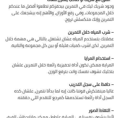
وجود شريك ليك في التمرين بيحفزكم تطلعوا أفضل ما عندكم
خلال المجموعات، وفي رفع الأوزان، والأهم إنه بيشجعك على
التمرين وإنك متكسلش تروح.
– شرب المياه خلال التمرين
عضلاتك بتستخدم المياه عشان تشتغل، بالتالي هي مهمة خلال
التمرين، لكن اشرب كميات قليلة أو بين كل مجموعة والتانية.
– استخدام المرايا
المراية ممكن تكون أداة تحفيزية رائعة خلال التمرين علشان
بتخليك تشوف نفسك وانت بترفع الوزن.
– حافظ على سجل التدريب
غالبا مبنفتكرش قوتنا كانت إيه لما بدأنا نتمرن، علشان كده
السجل أداة رائعة تستخدمها كمرجع للتقدم اللي حققته.
– التقاط الصور
لأننا بنشوف نفسنا في المراية علطول ممكن مانلاحظش الفرق