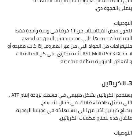
اللي جسمك محتاجها يوميًا. الفيتامينات المتعددة
بتملى الفجوة دي.
التوصيات
تتكون بعض الفيتامينات من 11 قرصًا في وجبة واحدة فقط.
الفيتامينات د تمنها غالي ومتستحقش التمن ده لبضعة
ملليغرامات من المواد التي من غير المعروف إذا كانت مفيدة أو
لا. خد AST Multi Pro 32X. لأنه بيحتوي على كل الفيتامينات
والمعادن الضرورية بتكلفة منخفضة.
3. الكرياتين
يستخدم الكرياتين بشكل طبيعي في جسمك لزيادة إنتاج ATP ،
اللي بيمثل طاقة لعضلاتك. في كمال الأجسام،
بنحتاج كرياتين أكتر من اللي بنستهلكه في وجباتنا اليومية.
علشان كده بنحتاج مكملات الكرياتين.
التوصيات