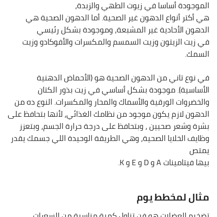
الموجودة أساسا في زيوت الطهي والزبدة،
هي أكتر أنواع الدهون غير الصحية. أما الدهون الصحية هي
الدهون الأحادية غير المشبعة، وموجودة بشكل رئيسي
في زيت الزيتون وزيت السمسم والمكسرات والأفوكادو وزيت
السمك.
في نوع تاني من الدهون الصحية هو (الأحماض الدهنية
الأساسية). موجودة بشكل أساسي في زيت بذور الكتان
والخضروات الورقية والأسماك والمحار والمكسرات. النوع ده من
الدهون لازم يكون موجود من نظامك الغذائي، لأنها بتحافظ على
بشرة وشعر صحيين ، وبتحافظ على درجة حرارة الجسم، وبتعزز
وظايف الخلايا الصحية، وهي الطريقة الوحيدة اللي جسمك يقدر
يمتص
بيها فيتامينات A و D و E و K.
مثال لمخطط يوم
تضخيم العضلات هو فن تناول كمية مناسبة من السعرات