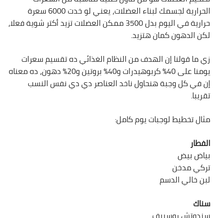
الحرارية لجسمك لبناء العضلات، يعني لو خدت 6000 سعرة
حرارية في اليوم بدل 3500 ممكن العضلات تزيد أكتر شوية فعلا،
لكن الدهون كمان هتزيد.
زي ما قولنا إن الهدف من النظام الغذائي ده تقسيم سعرات
يومنا على 40% كربوهيدرات و40% بروتين و20% دهون، ده معناه
إن في كل وجبة هنحاول ناخد العناصر دي دي نفس النسب
تقريبا.
مثال تخطيط لوجبات يوم كامل:
الفطار
بياض بيض
تركي مدخن
لبن خالي الدسم
سناك
سندوتش روسبيف