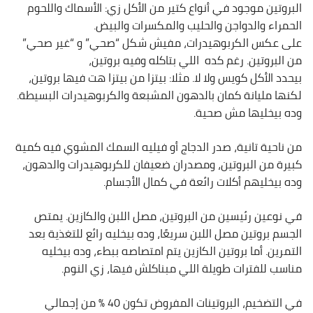
البروتين موجود في أنواع كتير من الأكل زي: الأسماك واللحوم
الحمراء والدواجن والحليب والمكسرات والبيض.
على عكس الكربوهيدرات، مفيش شكل “صحي” و “غير صحي”
من البروتين. رغم كده اللي بتاكله وفيه بروتين،
بيحدد الأكل كويس ولا لا. مثلا: بيتزا من بيتزا هت فيها بروتين،
لكنها مليانة كمان بالدهون المشبعة والكربوهيدرات البسيطة.
وده بيخليها مش صحية.
من ناحية تانية، صدر الدجاج أو فيليه السمك المشوي فيه كمية
كبيرة من البروتين، ومصدران ضعيفان للكربوهيدرات والدهون،
وده بيخليهم أكلات رائعة في كمال الأجسام.
في نوعين رئيسين من البروتين، مصل اللبن والكازين. يمتص
الجسم بروتين مصل اللبن سريعًا، وده بيخليه رائع للتغذية بعد
التمرين. أما بروتين الكازين يتم امتصاصه ببطء، وده بيخليه
مناسب للفترات طويلة اللي مبناكلش فيها، زي النوم.
في التضخيم، البروتينات المفروض تكون 40 ٪ من إجمالي