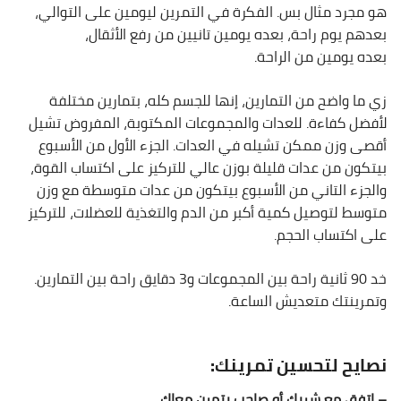
هو مجرد مثال بس. الفكرة في التمرين ليومين على التوالي،
بعدهم يوم راحة، بعده يومين تانيين من رفع الأثقال،
بعده يومين من الراحة.
زي ما واضح من التمارين، إنها للجسم كله، بتمارين مختلفة
لأفضل كفاءة. للعدات والمجموعات المكتوبة، المفروض تشيل
أقصى وزن ممكن تشيله في العدات. الجزء الأول من الأسبوع
بيتكون من عدات قليلة بوزن عالي للتركيز على اكتساب القوة،
والجزء التاني من الأسبوع بيتكون من عدات متوسطة مع وزن
متوسط لتوصيل كمية أكبر من الدم والتغذية للعضلات، للتركيز
على اكتساب الحجم.
خد 90 ثانية راحة بين المجموعات و3 دقايق راحة بين التمارين.
وتمرينتك متعديش الساعة.
نصايح لتحسين تمرينك:
– اتفق مع شريك أو صاحب يتمرن معاك