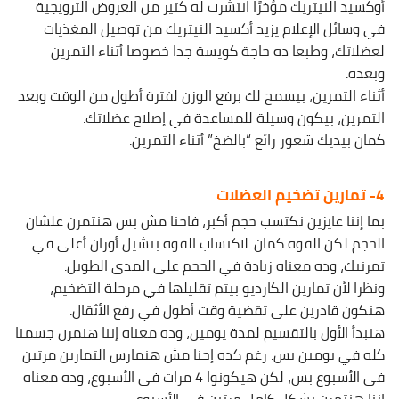
أوكسيد النيتريك مؤخرًا انتشرت له كتير من العروض الترويجية
في وسائل الإعلام يزيد أكسيد النيتريك من توصيل المغذيات
لعضلاتك، وطبعا ده حاجة كويسة جدا خصوصا أثناء التمرين
وبعده.
أثناء التمرين، بيسمح لك برفع الوزن لفترة أطول من الوقت وبعد
التمرين، بيكون وسيلة للمساعدة في إصلاح عضلاتك.
كمان بيديك شعور رائع “بالضخ” أثناء التمرين.
4- تمارين تضخيم العضلات
بما إننا عايزين نكتسب حجم أكبر، فاحنا مش بس هنتمرن علشان
الحجم لكن القوة كمان. لاكتساب القوة بتشيل أوزان أعلى في
تمرنيك، وده معناه زيادة في الحجم على المدى الطويل.
ونظرا لأن تمارين الكارديو بيتم تقليلها في مرحلة التضخيم،
هنكون قادرين على تقضية وقت أطول في رفع الأثقال.
هنبدأ الأول بالتقسيم لمدة يومين، وده معناه إننا هنمرن جسمنا
كله في يومين بس. رغم كده إحنا مش هنمارس التمارين مرتين
في الأسبوع بس، لكن هيكونوا 4 مرات في الأسبوع، وده معناه