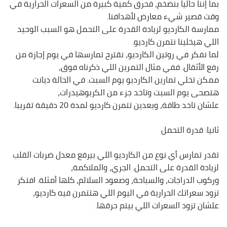
بما إننا حاليا بنضخم، فحرق كمية كبيرة من السعرات الحرارية في
وقت قصير شيء معارض لأهدافنا.
ممارسة الكارديو لزيادة القدرة على التحمل هو السبب الوحيد
اللي هيخلينا نتمرن كارديو.
لما نفكر في روتين الكارديو، نقترح تمارسها في يوم إجازة من
رفع الأثقال. ففي مثال التمرين اللي ذكرناه فوق،
ممكن تخلي تمارين الكارديو يوم السبت. في الحالة ديانت
هتصحى يوم السبت وتاخد جزء من الكربوهيدرات،
علشان تاخد طاقة، وبعدين تتمرن كارديو لمدة 20 دقيقة تقريبا.
ثانيا: قدرة التحمل
تقدر تمارس أي نوع من الكارديو اللي بيرفع معدل ضربات القلب
لزيادة القدرة على التحمل. الجري، والملاكمة،
وركوب الدراجات، والسباحة، وصعود السلالم، كلها أمثلة. افتكر
تزود سعراتك الحرارية في اليوم اللي هتتمرن فيه كارديو،
علشان تزود السعرات اللي بيتم حرقها.