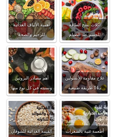
أكلات تمنح الطاقة
أهمية الألياف الغذائية
للجسم عند الصيام
للرجيم والصحة
علاج مقاومة الأنسولين
أهم مصادر البروتين
بـ14 طريقة طبيعية
ونسبته في كل نوع منها
أطعمة غنية بالسعرات
القيمة الغذائية للشوفان