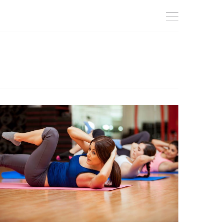
Ski
t
conten