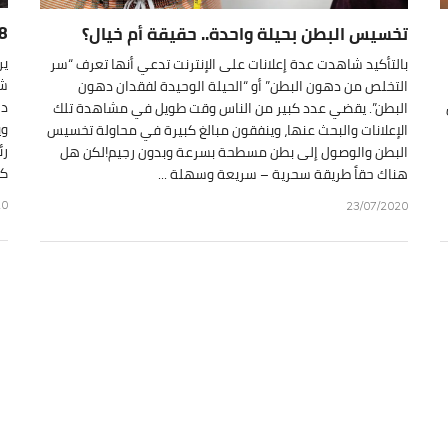
8 أخطاء تمنعك من حرق دهون
تخسيس البطن بحيلة واحدة.. حقيقة أم خيال؟
ير
بالتأكيد شاهدت عدة إعلانات على الإنترنت تدعي أنها تعرف “سر
شا
التخلص من دهون البطن” أو “الحيلة الوحيدة لفقدان دهون
ده
البطن”. يقضي عدد كبير من الناس وقت طويل في مشاهدة تلك
وي
الإعلانات والبحث عنها، وينفقون مبالغ كبيرة في محاولة تخسيس
رئ
البطن والوصول إلى بطن مسطحة بسرعة وبدون رجيم!لكن هل
كي
هناك حقاً طريقة سحرية – سريعة وسهلة ...
20
23/07/2020