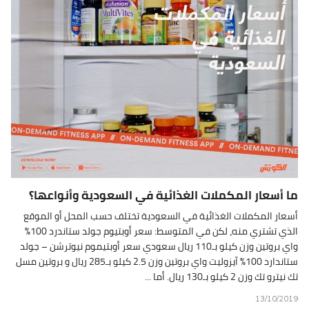
ما أسعار المكملات الغذائية في السعودية وأنواعها؟
أسعار المكملات الغذائية في السعودية تختلف حسب المحل أو الموقع
الذي تشتري منه، لكن في المتوسط: سعر أوبتيوم جولد ستاندرد 100%
واي بروتين وزن كيلو بـ110 ريال سعودي سعر أوبتيموم نيوترشن – جولد
ستاندارد 100% آيزوليت واي بروتين وزن 2.5 كيلو بـ285 ريال و بروتين مسل
تك نيترو تك وزن 2 كيلو بـ130 ريال. أما ...
13/10/2019