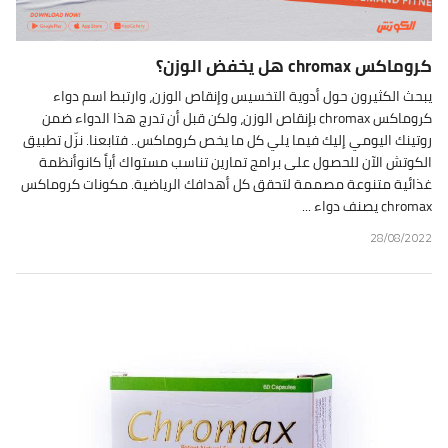
كروماكس chromax هل يخفض الوزن؟
يبحث الكثيرون حول أدوية التخسيس وإنقاص الوزن، وارتبط اسم دواء
كروماكس chromax بإنقاص الوزن، ولكن قبل أن تدرج هذا الدواء ضمن
روتينك اليومي إليك فيما يلي كل ما يخص كروماكس.. فتابعنا. نزّل تطبيق
الكوتش الآن للحصول على برامج تمارين تناسب مستواك أياً كانوأنظمة
غذائية متنوعة مصممة لتحقق كل أهدافك الرياضية. مكونات كروماكس
chromax يصنف دواء ...
28/08/2022