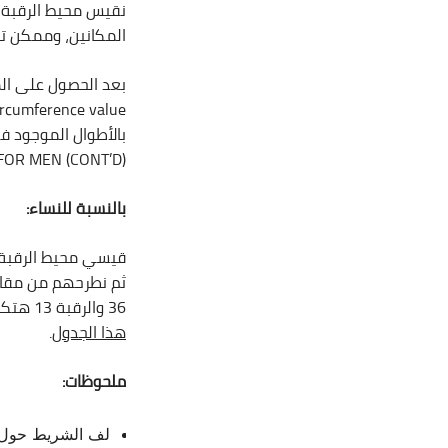
نقيس محيط الرقبة،
المكانين، وممكن 
بعد الحصول على ال
circumference value. بعدما عرفت هذه النسبة ستحتاج لفتح
ESTIMATION FOR MEN (CONT’D) ولا تنس
بالنسبة للنساء:
قيسي محيط الرقبة 
36 والرقبة 13 هتكون النسبة المحيطية بتاعتك 53. ثم نقارن الرقم الذي حصلنا عليه بالأطوال في
هذا الجدول
.
ملحوظات:
لف الشريط حول ا