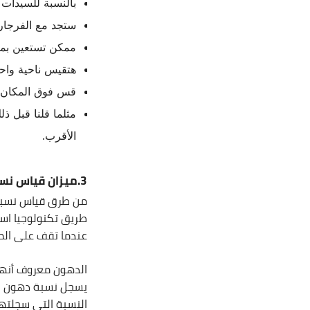
بالنسبة للسيدات
ستجد مع الفرجار 
ممكن تستعين بمو
هتقيس ناحية واح
قس فوق المكان اليي تقرص عليه ب
مثلما قلنا قبل 
الأقرب.
3.ميزان قياس نسبة الدهون (
من طرق قياس نسبة
عندما تقف على المي
الدهون معروف أنها 
يسجل نسبة دهون ح
النسبة التي سجلتها