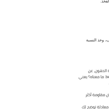
فخذ.
، وخذ النسبة
 الدهون، عن
طريق تكنولوجيا اسمها تحليل المقاومة الكهربائية (bioelectrical impedance analysis (BIA. ما معناه؟ يعني
ن مقاومة أكثر
 معادلة توضح لك