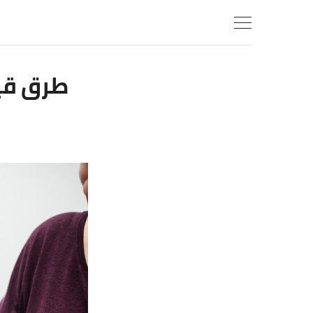
Ski
t
conten
طرق قي