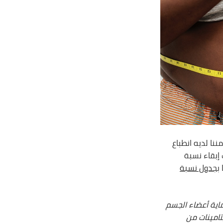
نا لديه انطباع
إبقاء نسبة
ب
جدول نسبة
اية أعضاء الجسم
تامينات من