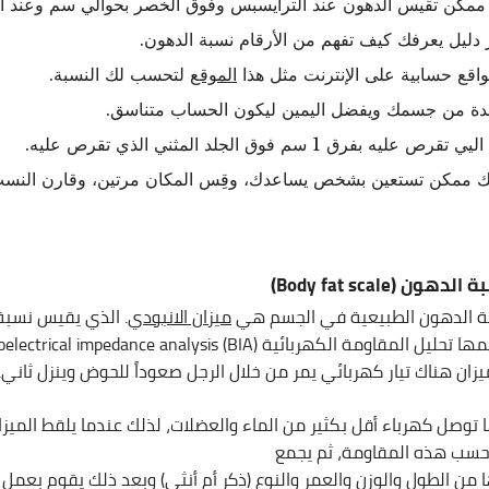
 ممكن تقيس الدهون عند الترايسبس وفوق الخصر بحوالي سم وعند ال
دليل يعرفك كيف تفهم من الأرقام نسبة الدهون.
اقع حسابية على الإنترنت مثل هذا
الموقع
لتحسب لك النسبة.
دة من جسمك ويفضل اليمين ليكون الحساب متناسق.
فرق 1 سم فوق الجلد المثني الذي تقرص عليه.
ذلك ممكن تستعين بشخص يساعدك، وقِس المكان مرتين، وقارن النسب
)
Body fat scale
 الدهون الطبيعية في الجسم هي
ميزان الانبودي
. الذي يقيس نسبة
زان هناك تيار كهربائي يمر من خلال الرجل صعوداً للحوض وينزل ثاني.
توصل كهرباء أقل بكثير من الماء والعضلات، لذلك عندما يلقط الميزا
سب هذه المقاومة، ثم يجمع
 من الطول والوزن والعمر والنوع (ذكر أم أنثى) وبعد ذلك يقوم بعمل