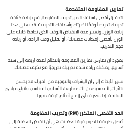
تمارين المقاومة المتقدمة
لتحقيق أقصى استفادة من تدريب المقاومة، قم بزيادة كثافة
تدريبك تدريجياً وفقًا لخبرتك وأهدافك التدريبية. قد يعني هذا
زيادة الوزن، وتغيير مدة الانقباض (الوقت الذي تحافظ خلاله على
الوزن بأقصى إمكانات عضلاتك)، أو تقليل وقت الراحة، أو زيادة
حجم التدريب.
بمجرد أن تمارس تمارين المقاومة بانتظام لمدة أربعة إلى ستة
أسابيع، يمكنك زيادة شدة تدريبك تدريجيًا مع تكيف عضلاتك.
تشير الأبحاث إلى أن الإشراف والتوجيه من الخبراء قد يحسن
نتائجك، لأنه سيضمن لك ممارسة الأسلوب المناسب واتباع مبادئ
السلامة. إذا شعرت بأي إزعاج أو ألم، توقف فورا.
الحد الأقصى المتكرر (RM) وتدريب المقاومة
أفضل طريقة لتطوير قوة العضلات هي أن تنقبض العضلة إلى