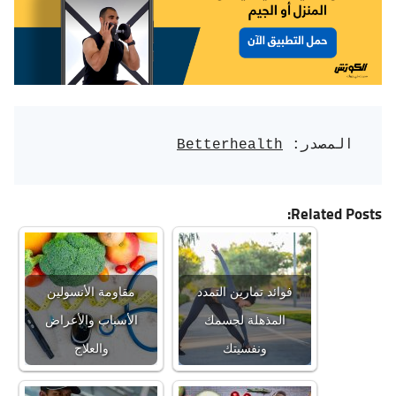
المصدر: 
Betterhealth
Related Posts:
فوائد تمارين التمدد
مقاومة الأنسولين
المذهلة لجسمك
الأسباب والأعراض
ونفسيتك
والعلاج