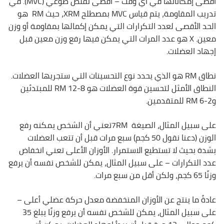
أقصى إمكاناتها في أي وقت – أقصى تقلص طوعي (MVC). في
تدريب المقاومة، يتم قياس MVC بمصطلح XRM، حيث RM هو
الحد الأقصى لعدد التكرارات التي يمكن إكمالها بمقاومة أو وزن
معين. X هو عدد المرات التي يمكن فيها رفع وزن معين قبل
إجهاد العضلات.
نطاق RM هو الذي يحدد نوع التحسينات التي ستجريها العضلات.
النطاق الأمثل لتحسين قوة العضلات هو 8-12 RM للمبتدئين
و2-6 RM للمتقدمين.
على سبيل المثال، الصيغة 7RMتعني أن الشخص يمكنه رفع
الوزن (دعنا نقول 50 كجم) سبع مرات قبل أن تتعب العضلات
بشدة بحيث لا تستطيع الاستمرار. الأوزان الأعلى تعني انخفاض
عدد التكرارات – على سبيل المثال، يمكن للشخص نفسه أن يرفع
وزنًا 65 كجم، ولكن أقل من سبع مرات.
عادةً ما ينتج عن الأوزان المنخفضة معدل حركة عضلي أعلى –
على سبيل المثال، يمكن للشخص نفسه أن يرفع وزنًا يبلغ 35