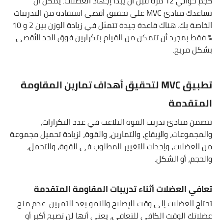
كجم حوالي 12 مرة قبل أن يبدأ إجهاد العضلات. يمكن أن
تساعدك مبادئ MVC على تحقيق أقصى استفادة من التدريبات
الخاصة بك. هناك قاعدة جيدة تتمثل في زيادة الوزن بين 2 و 10
% فقط بمجرد أن تتمكن من القيام بتكرارين فوق الحد الأقصى
بشكل مريح.
تطبيق MVC لتحقيق أهداف تمارين المقاومة
المتقدمة
تتضمن مبادئ تدريب القوة التلاعب في عدد التكرارات،
والمجموعات، والإيقاع، والتمارين، والقوة، لزيادة تحميل مجموعة
من العضلات، وإحداث التغيير المطلوب في القوة، والتحمل،
والحجم، أو الشكل.
تعافي العضلات أثناء تدريبات المقاومة المتقدمة
تحتاج العضلات إلى وقت للإصلاح والنمو بعد التمرين. عدم منح
عضلاتك الوقت الكافي للتعافي، يعني أنها لن تصبح أكبر أو