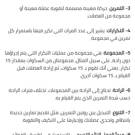
3- التمرين
: حركة معينة مصممة لتقوية عضلة معينة أو
مجموعة من العضلات.
4- التكرارات
: يشير إلى عدد المرات التي تكرر فيها باستمرار كل
تمرين في مجموعة.
5- المجموعة
: هي مجموعة من عمليات التكرار التي يتم إجراؤها
دون راحة، على سبيل المثال، مجموعتان من السكوات بمقدار 15
تكرار، يعني أنك تقوم بـ 15 سكوات، ثم إراحة العضلات قبل
القيام بـ 15 سكوات أخرى.
6- الراحة
: تحتاج إلى الراحة بين المجموعات. تختلف فترات الراحة
حسب شدة التمرين الذي يتم القيام به.
7- التنوع
: التبديل بين روتين التمرين، مثل تقديم تمارين جديدة
بانتظام، وتحدي عضلاتك وإجبارها على التكيف والتقوية.
8- مبدأ الحمل الزائد التدريجي
: للاستمرار في اكتساب الفوائد،