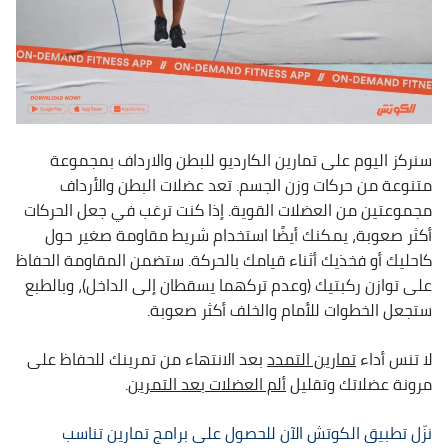
سنركز اليوم على تمارين الكارديو للبطن والارداف بمجموعة
متنوعة من حركات وزن الجسم. تعد عضلات البطن والأرداف
مجموعتين من العضلات القوية. إذا كنت ترغب في جعل الحركات
أكثر صعوبة، يمكنك أيضًا استخدام شريط مقاومة صغير حول
كاحليك أو فخذيك أثناء قيامك بالحركة. ستضمن المقاومة الحفاظ
على توازن ركبتيك (وعدم تركهما يسقطان إلى الداخل)، وبالطبع
ستجعل الخطوات للأمام والخلف أكثر صعوبة.
لا تنس أداء
تمارين التمدد
بعد الانتهاء من تمرينك للحفاظ على
مرونة عضلاتك وتقليل
ألم العضلات بعد التمرين
.
نزّل تطبيق الكوتش الآن للحصول على برامج تمارين تناسب