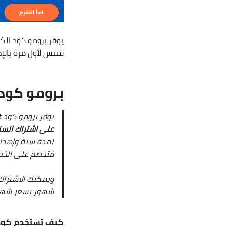
يوفر برومو كود ال
فتنس
لأول مرة بال
برومو كود
يوفر برومو كود
t
على اشتراك السن
فتحصم على الخص
ويمكنك الاشترا
شهور بسعر شهر 
كيف تستخدم كود