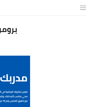
Ski
t
conten
برومو