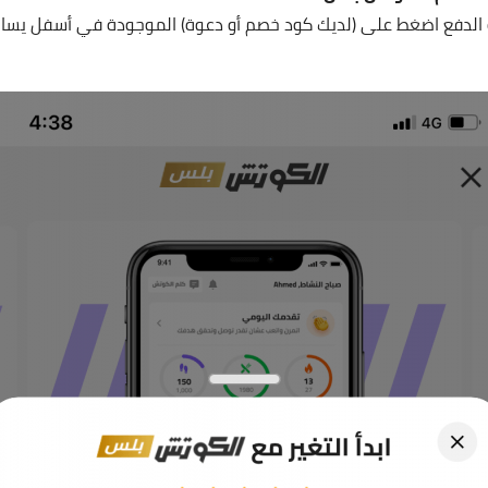
لدفع اضغط على (لديك كود خصم أو دعوة) الموجودة في أسفل يسار