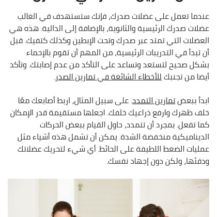
عندما تعمل على عضلات صدرك، فإنك ستستهدف في الغالب
عضلات صدرك الرئيسية والثانوية، بالإضافة إلى الدالية. هذه هي
العضلات التي تمتد عبر صدرك وتحت الإبطين وكذلك كتفيك. قبل
أن تبدأ في التدريبات الرئيسية، من المهم أن تقوم بالإحماء
بشكل صحيح لتستعد وتساعد على التأكد من عدم إصابتك. وتأكد
أيضا من تجنبك
للأخطاء الشائغة في تمارين الصدر
.
ابدأ ببعض
تمارين التمدد
. على سبيل المثال، اربط أصابعك معًا
خلف ظهرك وارفع ذراعيك خلفك. اجعلها مستقيمة قدر الإمكان
كما تفعل. بمجرد أن تتمدد، حاول القيام ببعض الحركات
الديناميكية منخفضة الشدة. يمكن أن تشمل هذه أشياء مثل
عمليات الضغط اللطيفة على الحائط. أي شيء لتحريك عضلاتك
ودفئها، ولكن دون إجهاد نفسك.