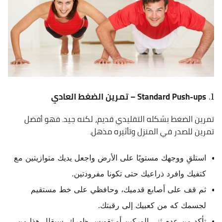
Standard Push-ups – تمرين الضغط العادي
تمرين الضغط بشكله التقليدي قديم، لكنه جيد. فهو أفضل
تمرين للصدر في المنزل وتأثيره مذهل.
استلقِ ووجهك مستويًا على الأرض واجعل يديك متوازيتين مع
كتفيك وافرد ذراعيك حتى تكونا مفرودتين.
ثم قف على أصابع قدميك، وحافظي على خط مستقيم
لجسمك كه من كعبيك إلى رقبتك.
تأكد من عدم ثني الوركين أو تقويس ظهرك. سيقلل هذا من